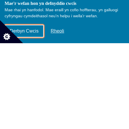
Mae'r wefan hon yn defnyddio cwcis
Mae rhai yn hanfodol. Mae eraill yn cofio hoffterau, yn galluogi
Ydych chi'n edrych i ddatblygu eich sgiliau
cyfryngau cymdeithasol neu'n helpu i wella'r wefan.
rheoli ceirw neu gymryd y cam nesaf yn eich
Derbyn Cwcis
Rheoli
gyrfa? Ymunwch â'r cwrs hyfforddi uwch hwn
ym Mharc Gwledig Margam rhwng 18 a 20
Medi 2026.
Mae'r cwrs preswyl arbenigol hwn wedi
helpu llawer o gyfranogwyr blaenorol i
gryfhau eu portffolios proffesiynol, ennill
gwybodaeth ymarferol werthfawr, a sicrhau
cyfleoedd cyflogaeth yn y sector rheoli
ceirw.