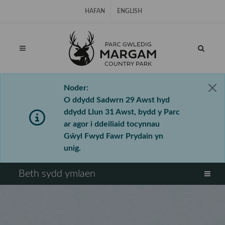
Hepgor gwe-lywio
HAFAN
ENGLISH
Noder:
O ddydd Sadwrn 29 Awst hyd
ddydd Llun 31 Awst, bydd y Parc
ar agor i ddeiliaid tocynnau
Gŵyl Fwyd Fawr Prydain yn
unig.
⠀
Beth sydd ymlaen