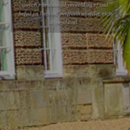
gwych i deuluoedd ymweld ag ef ond
hefyd yn lleoliad perffaith ar gyfer eich
digwyddiad.