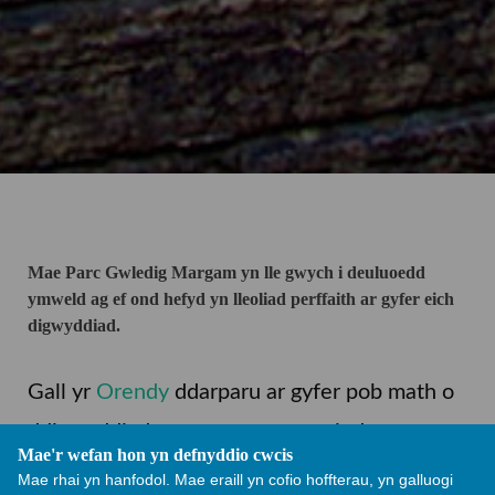
Mae Parc Gwledig Margam yn lle gwych i deuluoedd
ymweld ag ef ond hefyd yn lleoliad perffaith ar gyfer eich
digwyddiad.
Gall yr
Orendy
ddarparu ar gyfer pob math o
ddigwyddiadau, gan gynnwys priodasau,
Mae'r wefan hon yn defnyddio cwcis
cynadleddau, cyngherddau a phartïon pen-
Mae rhai yn hanfodol. Mae eraill yn cofio hoffterau, yn galluogi