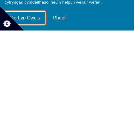
cyfryngau cymdeithasol neu'n helpu i wella'r wefan.
blwydd.
Derbyn Cwcis
Rheoli
Mae'r parc yn cynnig nifer o gyfleoedd ar
gyfer busnesau;
ffotograffiaeth fasnachol;
ll
eoliad ffilmio ar gyfer ffilm a theledu;
lleoliad ar gyfer digwyddiadau; cyfleusterau
cynhadledd.
Os oes gennych syniad ac yn credu y gallai
Parc Gwledig Margam gynnig ateb, mae
croeso i chi gysylltu â
margampark@npt.gov.uk
or 01639 881635.