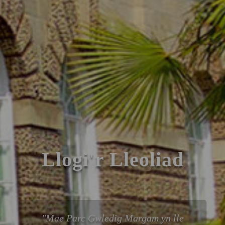
Llogi'r Lleoliad
Mae Parc Gwledig Margam yn lle