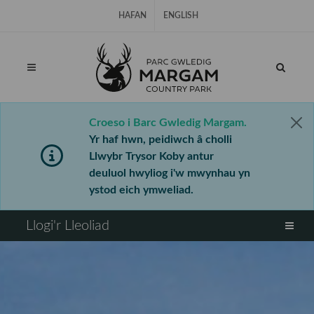
Hepgor gwe-lywio
HAFAN
ENGLISH
Croeso i Barc Gwledig Margam.
Yr haf hwn, peidiwch â cholli
Llwybr Trysor Koby antur
deuluol hwyliog i'w mwynhau yn
ystod eich ymweliad.
⠀
Llogi'r Lleoliad