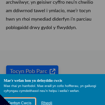
archwilwyr, yn geisiwr cyffro neu’n chwilio
am ddiwrnod tawel i ymlacio, mae’r tocyn
hwn yn rhoi mynediad diderfyn i’n parciau
poblogaidd drwy gydol y flwyddyn.
Tocyn Pob Parc
Mae'r wefan hon yn defnyddio cwcis
Mae rhai yn hanfodol. Mae eraill yn cofio hoffterau, yn galluogi
cyfryngau cymdeithasol neu'n helpu i wella'r wefan.
Derbyn Cwcis
Rheoli