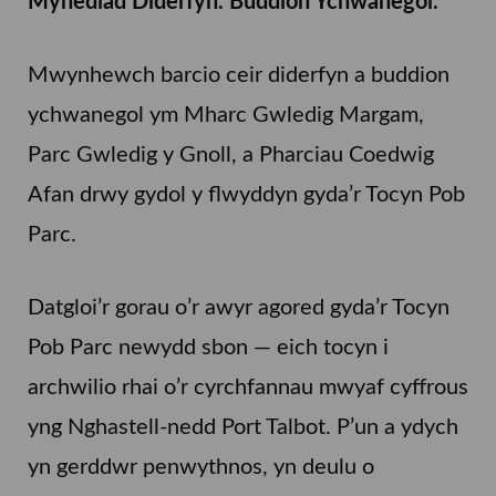
Mynediad Diderfyn. Buddion Ychwanegol.
Mwynhewch barcio ceir diderfyn a buddion
ychwanegol ym Mharc Gwledig Margam,
Parc Gwledig y Gnoll, a Pharciau Coedwig
Afan drwy gydol y flwyddyn gyda’r Tocyn Pob
Parc.
Datgloi’r gorau o’r awyr agored gyda’r Tocyn
Pob Parc newydd sbon — eich tocyn i
archwilio rhai o’r cyrchfannau mwyaf cyffrous
yng Nghastell-nedd Port Talbot. P’un a ydych
yn gerddwr penwythnos, yn deulu o