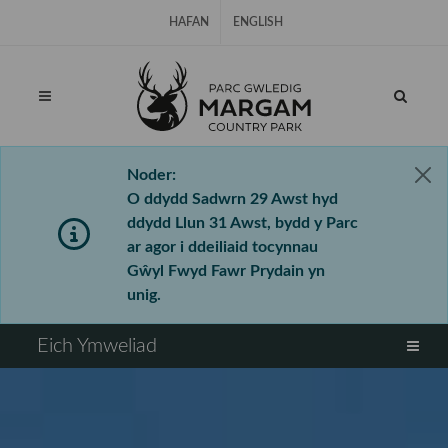
Hepgor gwe-lywio
HAFAN
ENGLISH
Noder:
O ddydd Sadwrn 29 Awst hyd
ddydd Llun 31 Awst, bydd y Parc
ar agor i ddeiliaid tocynnau
Gŵyl Fwyd Fawr Prydain yn
unig.
⠀
Eich Ymweliad