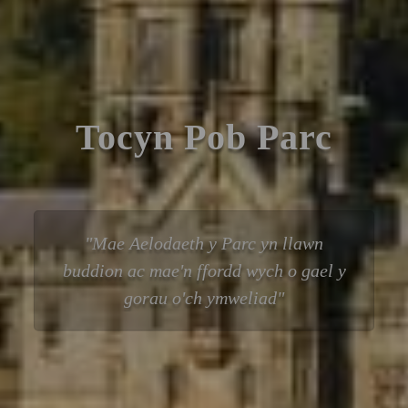
Tocyn Pob Parc
Mae Aelodaeth y Parc yn llawn
buddion ac mae'n ffordd wych o gael y
gorau o'ch ymweliad