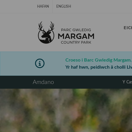
Hepgor gwe-lywio
HAFAN
ENGLISH
EIC
⠀
Croeso i Barc Gwledig Margam.
Yr haf hwn, peidiwch â cholli 
⠀
Amdano
Y Cas
⠀