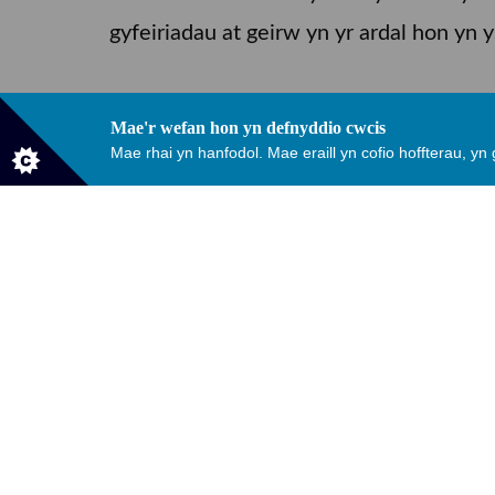
gyfeiriadau at geirw yn yr ardal hon yn 
Mae'r ceirw, a oedd oll yn hyddod brith
Mae'r wefan hon yn defnyddio cwcis
Prydain.
Mae rhai yn hanfodol. Mae eraill yn cofio hoffterau, yn
Yn y 15 blynedd diwethaf, cyflwynwyd c
David yn rhywogaeth mewn perygl, ac yn 
Ar hyn o bryd, mae'r hyddgre'n cynnwys
Staff y parc sy'n rheoli'r hyddgre. Mae s
cyhoedd.