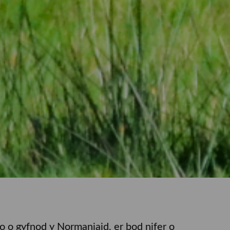
 o gyfnod y Normaniaid, er bod nifer o