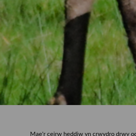
Mae'r ceirw heddiw yn crwydro drwy odd