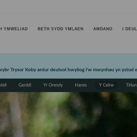
H YMWELIAD
BETH SYDD YMLAEN
AMDANO
I DEU
⠀
⠀
⠀
Llwybr Trysor Koby antur deuluol hwyliog i'w mwynhau yn ystod
tell
Gerddi
Yr Orendy
Hanes
Y Ceirw
Tirlu
⠀
⠀
⠀
⠀
⠀