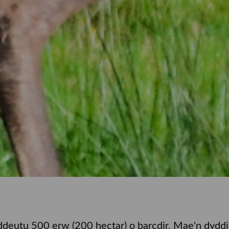
eutu 500 erw (200 hectar) o barcdir. Mae'n dyddio