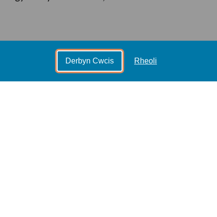
nnau cystal ag unrhyw rai yn Ynysoedd
Derbyn Cwcis
Rheoli
nt yn ffynnu yno. Mae'r ceirw Pere
y cyd â Pharc Saffari Whipsnade.
Pere David.
ig carw
ei werthu'n uniongyrchol i'r