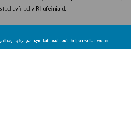
ystod cyfnod y Rhufeiniaid.
 yn wreiddiol, o safon genetig ardderchog gyda phe
 galluogi cyfryngau cymdeithasol neu'n helpu i wella'r wefan.
eirw coch ac yna geirw Pere David i'r parc, ac mae
y parc maent yn rhan o raglen fridio a gynhelir ar 
 300 o hyddod brith, 64 o geirw coch a 34 o geirw 
aethu'n rheoli'r niferoedd yn bennaf, ac yna caiff y
c